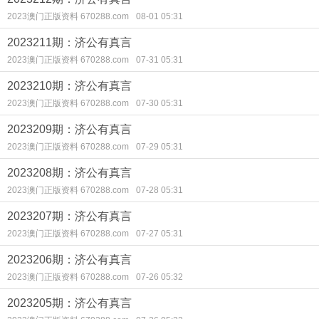
2023澳门正版资料 670288.com
08-01 05:31
2023211期：济公有真言
2023澳门正版资料 670288.com
07-31 05:31
2023210期：济公有真言
2023澳门正版资料 670288.com
07-30 05:31
2023209期：济公有真言
2023澳门正版资料 670288.com
07-29 05:31
2023208期：济公有真言
2023澳门正版资料 670288.com
07-28 05:31
2023207期：济公有真言
2023澳门正版资料 670288.com
07-27 05:31
2023206期：济公有真言
2023澳门正版资料 670288.com
07-26 05:32
2023205期：济公有真言